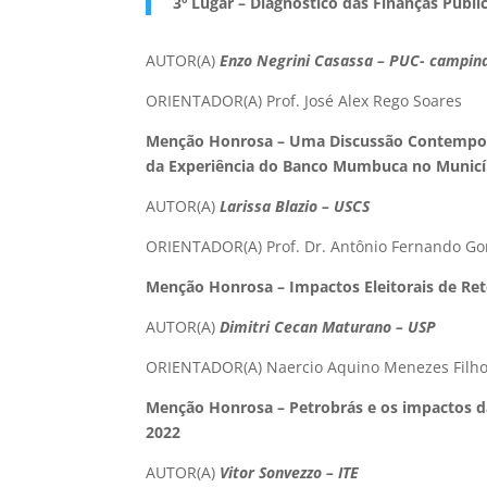
3º Lugar – Diagnóstico das Finanças Públ
AUTOR(A)
Enzo Negrini Casassa – PUC- campin
ORIENTADOR(A) Prof. José Alex Rego Soares
Menção Honrosa – Uma Discussão Contempor
da Experiência do Banco Mumbuca no Municí
AUTOR(A)
Larissa Blazio – USCS
ORIENTADOR(A) Prof. Dr. Antônio Fernando Go
Menção Honrosa – Impactos Eleitorais de Re
AUTOR(A)
Dimitri Cecan Maturano – USP
ORIENTADOR(A) Naercio Aquino Menezes Filh
Menção Honrosa – Petrobrás e os impactos da
2022
AUTOR(A)
Vitor Sonvezzo – ITE