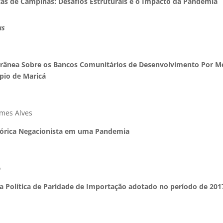
icas de Campinas: Desafios Estruturais e o Impacto da Pandemia
as
ânea Sobre os Bancos Comunitários de Desenvolvimento Por M
pio de Maricá
mes Alves
tórica Negacionista em uma Pandemia
o
 Política de Paridade de Importação adotado no período de 201