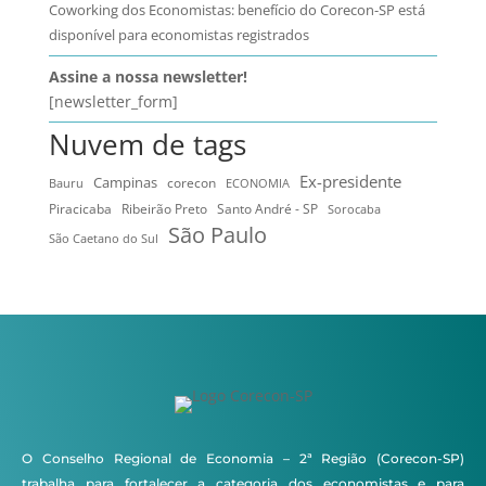
Coworking dos Economistas: benefício do Corecon-SP está
disponível para economistas registrados
Assine a nossa newsletter!
[newsletter_form]
Nuvem de tags
Ex-presidente
Campinas
Bauru
corecon
ECONOMIA
Ribeirão Preto
Santo André - SP
Piracicaba
Sorocaba
São Paulo
São Caetano do Sul
O Conselho Regional de Economia – 2ª Região (Corecon-SP)
trabalha para fortalecer a categoria dos economistas e para