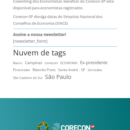
Coworking dos Economistas: benefício do Corecon-SP está
disponível para economistas registrados
Corecon-SP divulga datas do Simpósio Nacional dos
Conselhos de Economia (SINCE)
Assine a nossa newsletter!
[newsletter_form]
Nuvem de tags
Ex-presidente
Campinas
Bauru
corecon
ECONOMIA
Ribeirão Preto
Santo André - SP
Piracicaba
Sorocaba
São Paulo
São Caetano do Sul