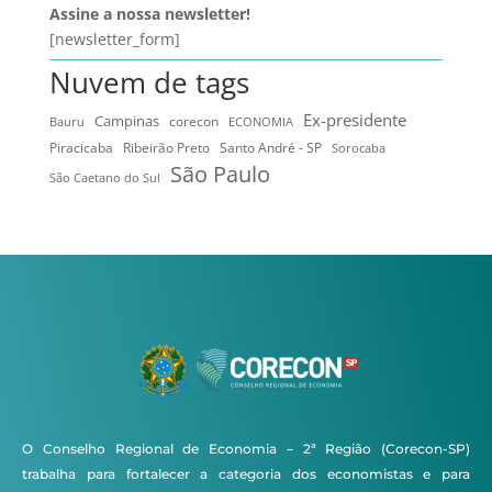
Assine a nossa newsletter!
[newsletter_form]
Nuvem de tags
Ex-presidente
Campinas
Bauru
corecon
ECONOMIA
Ribeirão Preto
Santo André - SP
Piracicaba
Sorocaba
São Paulo
São Caetano do Sul
O Conselho Regional de Economia – 2ª Região (Corecon-SP)
trabalha para fortalecer a categoria dos economistas e para