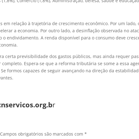
s (1,8%), Comércio (1,8%), Administração, defesa, saúde e educaçã
 em relação à trajetória de crescimento econômico. Por um lado, 
elerar a economia. Por outro lado, a desinflação observada no ata
o o endividamento. A renda disponível para o consumo deve cresc
economia.
ra certa previsibilidade dos gastos públicos, mas ainda requer pa
por completo. Espera-se que a reforma tributária se some a essa ag
. Se formos capazes de seguir avançando na direção da estabilida
vantes.
.
nservicos.org.b
r
Campos obrigatórios são marcados com
*