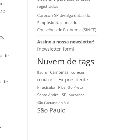
no
registrados
tre
Corecon-SP divulga datas do
Simpósio Nacional dos
Conselhos de Economia (SINCE)
es,
Assine a nossa newsletter!
[newsletter_form]
lo de
Nuvem de tags
Campinas
Bauru
corecon
Ex-presidente
ECONOMIA
s de
Ribeirão Preto
Piracicaba
Santo André - SP
Sorocaba
São Caetano do Sul
São Paulo
,