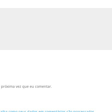
 próxima vez que eu comentar.
Saiba como seus dados em comentários são processados
.