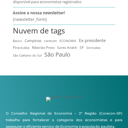
disponível para economistas registrados
Assine a nossa newsletter!
[newsletter_form]
Nuvem de tags
Ex-presidente
Campinas
Bauru
corecon
ECONOMIA
Ribeirão Preto
Santo André - SP
Piracicaba
Sorocaba
São Paulo
São Caetano do Sul
O Conselho Regional de Economia – 2ª Região (Corecon-SP)
trabalha para fortalecer a categoria dos economistas e para
assegurar o eficiente serviço de Economia à população paulista.