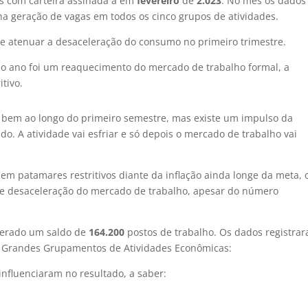
s com carteira assinada a em
fevereiro
de
2.023
. No mês os dados
na geração de vagas em todos os cinco grupos de atividades.
ve atenuar a desaceleração do consumo no primeiro trimestre.
o ano foi um reaquecimento do mercado de trabalho formal, a
tivo.
ar bem ao longo do primeiro semestre, mas existe um impulso da
o. A atividade vai esfriar e só depois o mercado de trabalho vai
 em patamares restritivos diante da inflação ainda longe da meta,
de desaceleração do mercado de trabalho, apesar do número
 gerado um saldo de
164.200
postos de trabalho. Os dados registra
is) Grandes Grupamentos de Atividades Econômicas:
influenciaram no resultado, a saber: