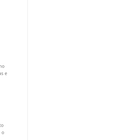
nho
as e
to
 o