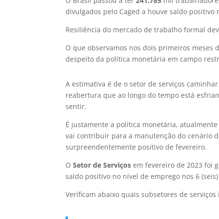
O Brasil passou a ter
241.785
mil trabalhadore
divulgados pelo Caged a houve saldo positivo 
Resiliência do mercado de trabalho formal de
O que observamos nos dois primeiros meses d
despeito da política monetária em campo restri
A estimativa é de o setor de serviços caminh
reabertura que ao longo do tempo está esfriand
sentir.
É justamente a política monetária, atualmente
vai contribuir para a manutenção do cenário 
surpreendentemente positivo de fevereiro.
O
Setor de Serviços
em fevereiro de 2023 foi
saldo positivo no nível de emprego nos 6 (se
Verificam abaixo quais subsetores de serviços 