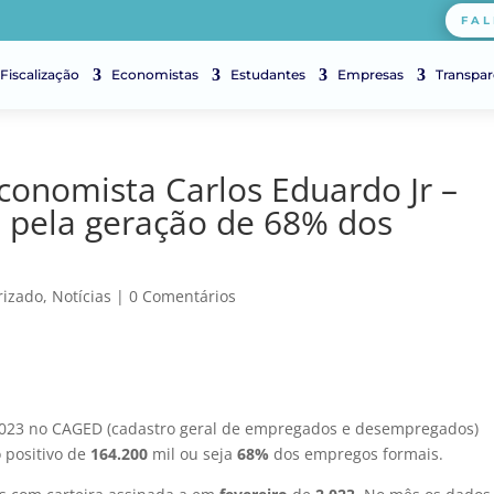
FAL
Fiscalização
Economistas
Estudantes
Empresas
Transpar
onomista Carlos Eduardo Jr –
l pela geração de 68% dos
rizado
,
Notícias
|
0 Comentários
2.023 no CAGED (cadastro geral de empregados e desempregados)
o positivo de
164.200
mil ou seja
68%
dos empregos formais.