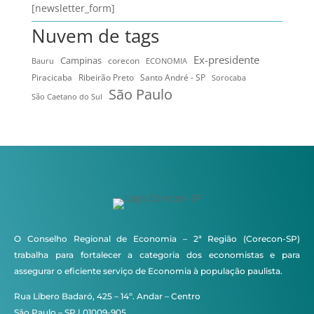
[newsletter_form]
Nuvem de tags
Ex-presidente
Campinas
Bauru
corecon
ECONOMIA
Ribeirão Preto
Santo André - SP
Piracicaba
Sorocaba
São Paulo
São Caetano do Sul
O Conselho Regional de Economia – 2ª Região (Corecon-SP)
trabalha para fortalecer a categoria dos economistas e para
assegurar o eficiente serviço de Economia à população paulista.
Rua Líbero Badaró, 425 – 14º. Andar – Centro
São Paulo – SP | 01009-905