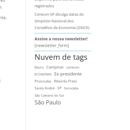
 No
registrados
o.
Corecon-SP divulga datas do
nte,
Simpósio Nacional dos
Conselhos de Economia (SINCE)
Assine a nossa newsletter!
[newsletter_form]
Nuvem de tags
Campinas
Bauru
corecon
Ex-presidente
ECONOMIA
z
Ribeirão Preto
Piracicaba
Santo André - SP
Sorocaba
São Caetano do Sul
e
São Paulo