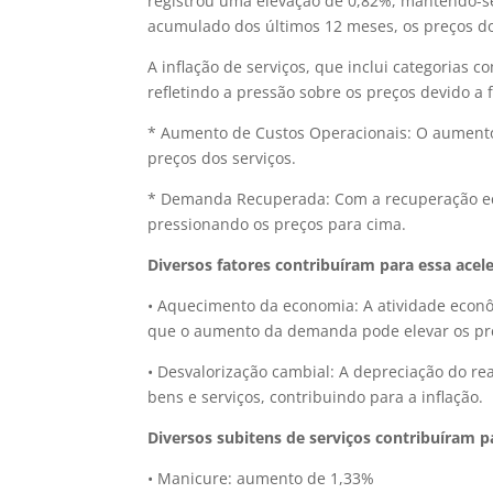
registrou uma elevação de 0,82%, mantendo-s
acumulado dos últimos 12 meses, os preços do
A inflação de serviços, que inclui categorias c
refletindo a pressão sobre os preços devido a 
* Aumento de Custos Operacionais: O aumento
preços dos serviços.
* Demanda Recuperada: Com a recuperação e
pressionando os preços para cima.
Diversos fatores contribuíram para essa acel
• Aquecimento da economia: A atividade econô
que o aumento da demanda pode elevar os pre
• Desvalorização cambial: A depreciação do rea
bens e serviços, contribuindo para a inflação.
Diversos subitens de serviços contribuíram pa
• Manicure: aumento de 1,33%