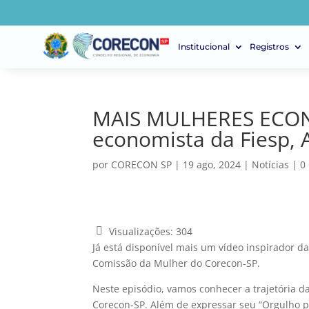
Institucional
Registros
MAIS MULHERES ECONOM
economista da Fiesp, 
por
CORECON SP
|
19 ago, 2024
|
Notícias
|
0
Visualizações:
304
Já está disponível mais um vídeo inspirador
Comissão da Mulher do Corecon-SP.
Neste episódio, vamos conhecer a trajetória d
Corecon-SP. Além de expressar seu “Orgulho p