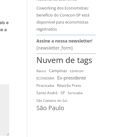
Coworking dos Economistas:
benefício do Corecon-SP está
disponível para economistas
ais e
registrados
ue a
Assine a nossa newsletter!
[newsletter_form]
Nuvem de tags
Campinas
Bauru
corecon
Ex-presidente
ECONOMIA
Ribeirão Preto
Piracicaba
Santo André - SP
Sorocaba
São Caetano do Sul
São Paulo