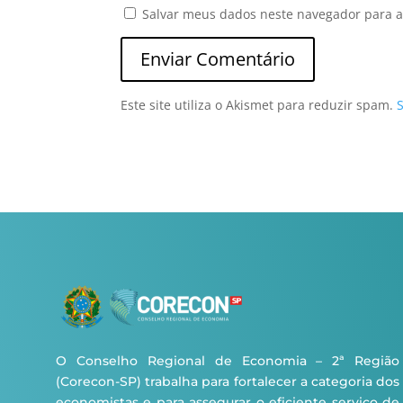
Salvar meus dados neste navegador para a
Este site utiliza o Akismet para reduzir spam.
O Conselho Regional de Economia – 2ª Região
(Corecon-SP) trabalha para fortalecer a categoria dos
economistas e para assegurar o eficiente serviço de