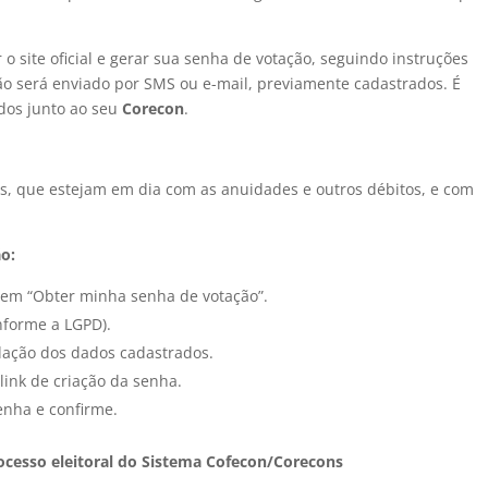
 o site oficial e gerar sua senha de votação, seguindo instruções
ção será enviado por SMS ou e-mail, previamente cadastrados. É
dos junto ao seu
Corecon
.
s, que estejam em dia com as anuidades e outros débitos, e com
ão:
 em “Obter minha senha de votação”.
nforme a LGPD).
idação dos dados cadastrados.
link de criação da senha.
senha e confirme.
rocesso eleitoral do Sistema Cofecon/Corecons