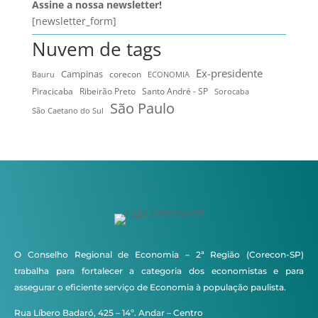
Assine a nossa newsletter!
[newsletter_form]
Nuvem de tags
Ex-presidente
Campinas
Bauru
corecon
ECONOMIA
Ribeirão Preto
Santo André - SP
Piracicaba
Sorocaba
São Paulo
São Caetano do Sul
O Conselho Regional de Economia – 2ª Região (Corecon-SP)
trabalha para fortalecer a categoria dos economistas e para
assegurar o eficiente serviço de Economia à população paulista.
Rua Líbero Badaró, 425 – 14º. Andar – Centro