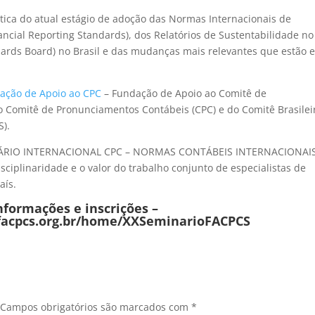
ica do atual estágio de adoção das Normas Internacionais de
nancial Reporting Standards), dos Relatórios de Sustentabilidade no
andards Board) no Brasil e das mudanças mais relevantes que estão 
ação de Apoio ao CPC
– Fundação de Apoio ao Comitê de
 Comitê de Pronunciamentos Contábeis (CPC) e do Comitê Brasilei
S).
MINÁRIO INTERNACIONAL CPC – NORMAS CONTÁBEIS INTERNACIONAIS
ciplinaridade e o valor do trabalho conjunto de especialistas de
aís.
nformações e inscrições –
facpcs.org.br/home/XXSeminarioFACPCS
Campos obrigatórios são marcados com
*