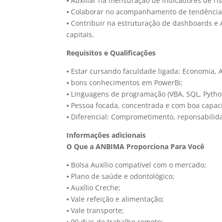
⦁ Auxiliar na mensuração de indicadores de ris
⦁ Colaborar no acompanhamento de tendências
⦁ Contribuir na estruturação de dashboards e 
capitais.
Requisitos e Qualificações
⦁ Estar cursando faculdade ligada: Economia, 
⦁ bons conhecimentos em PowerBi;
⦁ Linguagens de programação (VBA, SQL, Python
⦁ Pessoa focada, concentrada e com boa capaci
⦁ Diferencial: Comprometimento, reponsabilid
Informações adicionais
O Que a ANBIMA Proporciona Para Você
⦁ Bolsa Auxílio compatível com o mercado;
⦁ Plano de saúde e odontológico;
⦁ Auxílio Creche;
⦁ Vale refeição e alimentação;
⦁ Vale transporte;
⦁ 90 dias de trabalho remoto;