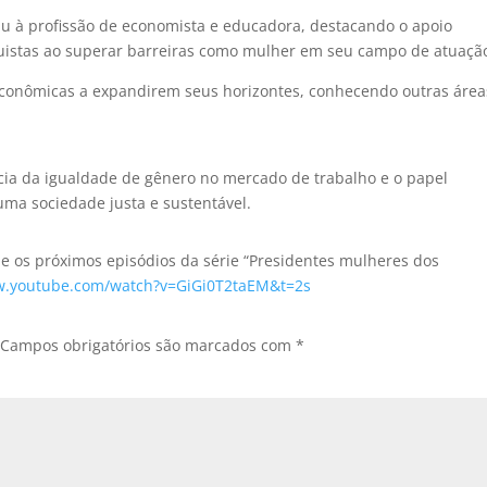
ziu à profissão de economista e educadora, destacando o apoio
uistas ao superar barreiras como mulher em seu campo de atuaçã
 Econômicas a expandirem seus horizontes, conhecendo outras área
ia da igualdade de gênero no mercado de trabalho e o papel
ma sociedade justa e sustentável.
e os próximos episódios da série “Presidentes mulheres dos
w.youtube.com/watch?v=GiGi0T2taEM&t=2s
Campos obrigatórios são marcados com
*