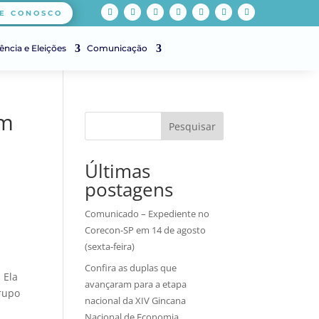
E CONOSCO
ência e Eleições
Comunicação
om
Pesquisar
Últimas
postagens
Comunicado – Expediente no
Corecon-SP em 14 de agosto
(sexta-feira)
Confira as duplas que
. Ela
avançaram para a etapa
grupo
nacional da XIV Gincana
Nacional de Economia