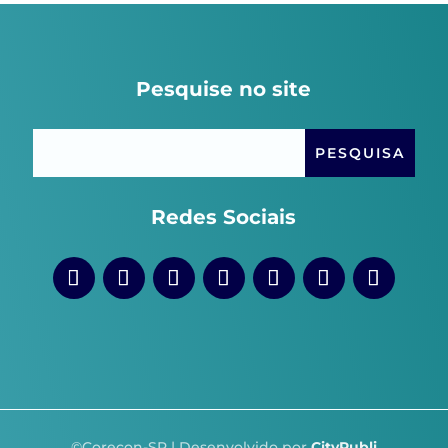
Pesquise no site
Redes Sociais
©Corecon-SP | Desenvolvido por
CityPubli