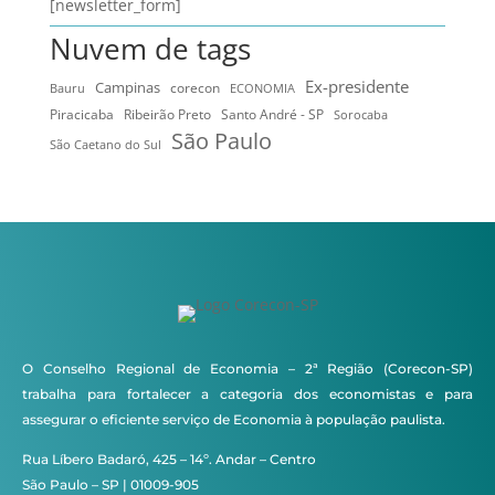
[newsletter_form]
Nuvem de tags
Ex-presidente
Campinas
Bauru
corecon
ECONOMIA
Ribeirão Preto
Santo André - SP
Piracicaba
Sorocaba
São Paulo
São Caetano do Sul
O Conselho Regional de Economia – 2ª Região (Corecon-SP)
trabalha para fortalecer a categoria dos economistas e para
assegurar o eficiente serviço de Economia à população paulista.
Rua Líbero Badaró, 425 – 14º. Andar – Centro
São Paulo – SP | 01009-905