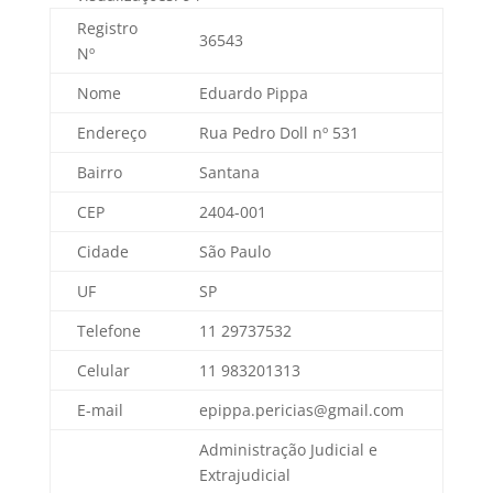
Registro
36543
Nº
Nome
Eduardo Pippa
Endereço
Rua Pedro Doll nº 531
Bairro
Santana
CEP
2404-001
Cidade
São Paulo
UF
SP
Telefone
11 29737532
Celular
11 983201313
E-mail
epippa.pericias@gmail.com
Administração Judicial e
Extrajudicial