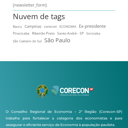
[newsletter_form]
Nuvem de tags
Ex-presidente
Campinas
Bauru
corecon
ECONOMIA
Ribeirão Preto
Santo André - SP
Piracicaba
Sorocaba
São Paulo
São Caetano do Sul
O Conselho Regional de Economia – 2ª Região (Corecon-SP)
trabalha para fortalecer a categoria dos economistas e para
assegurar o eficiente serviço de Economia à população paulista.