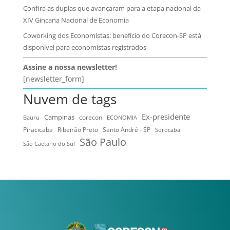
Confira as duplas que avançaram para a etapa nacional da
XIV Gincana Nacional de Economia
Coworking dos Economistas: benefício do Corecon-SP está
disponível para economistas registrados
Assine a nossa newsletter!
[newsletter_form]
Nuvem de tags
Ex-presidente
Campinas
Bauru
corecon
ECONOMIA
Ribeirão Preto
Santo André - SP
Piracicaba
Sorocaba
São Paulo
São Caetano do Sul