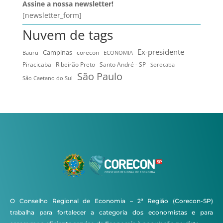
Assine a nossa newsletter!
[newsletter_form]
Nuvem de tags
Ex-presidente
Campinas
Bauru
corecon
ECONOMIA
Ribeirão Preto
Santo André - SP
Piracicaba
Sorocaba
São Paulo
São Caetano do Sul
O Conselho Regional de Economia – 2ª Região (Corecon-SP)
trabalha para fortalecer a categoria dos economistas e para