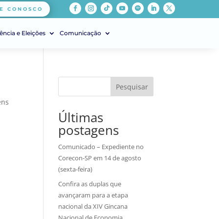
E CONOSCO
ência e Eleições
Comunicação
Pesquisar
ens
Últimas
a
postagens
Comunicado – Expediente no
Corecon-SP em 14 de agosto
(sexta-feira)
Confira as duplas que
avançaram para a etapa
nacional da XIV Gincana
Nacional de Economia