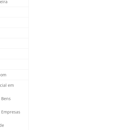
eira
com
icial em
e Bens
e Empresas
 de