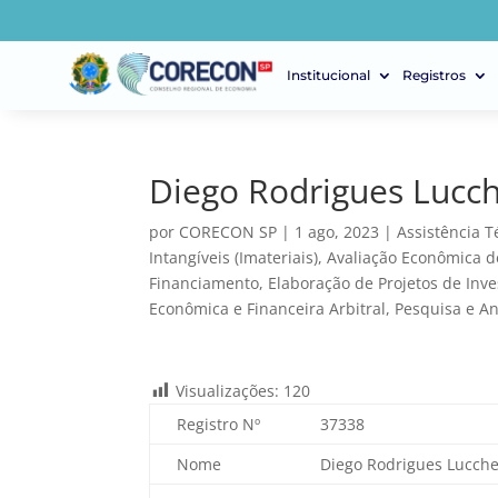
Institucional
Registros
Diego Rodrigues Lucch
por
CORECON SP
|
1 ago, 2023
|
Assistência T
Intangíveis (Imateriais)
,
Avaliação Econômica 
Financiamento
,
Elaboração de Projetos de Inv
Econômica e Financeira Arbitral
,
Pesquisa e A
Visualizações:
120
Registro Nº
37338
Nome
Diego Rodrigues Lucche