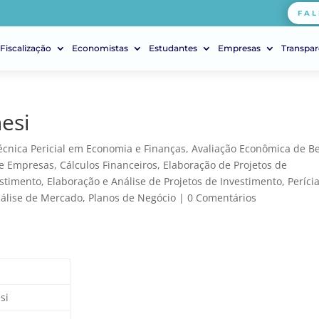
FAL
Fiscalização
Economistas
Estudantes
Empresas
Transpar
esi
écnica Pericial em Economia e Finanças
,
Avaliação Econômica de B
de Empresas
,
Cálculos Financeiros
,
Elaboração de Projetos de
estimento
,
Elaboração e Análise de Projetos de Investimento
,
Períci
nálise de Mercado
,
Planos de Negócio
|
0 Comentários
si