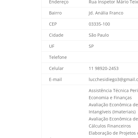
Endereço
Rua Inspetor Mário Teix
Bairro
Jd. Anália Franco
CEP
03335-100
Cidade
São Paulo
UF
SP
Telefone
Celular
11 98920-2453
E-mail
lucchesidiego3@gmail.
Assistência Técnica Per
Economia e Finanças
Avaliação Econômica d
Intangíveis (Imateriais)
Avaliação Econômica d
Cálculos Financeiros
Elaboração de Projetos