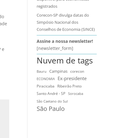
registrados
Corecon-SP divulga datas do
do
Simpósio Nacional dos
dade
Conselhos de Economia (SINCE)
Assine a nossa newsletter!
[newsletter_form]
P e
Nuvem de tags
Campinas
Bauru
corecon
Ex-presidente
ECONOMIA
Ribeirão Preto
Piracicaba
Santo André - SP
Sorocaba
São Caetano do Sul
São Paulo