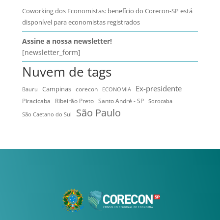
Coworking dos Economistas: benefício do Corecon-SP está
disponível para economistas registrados
Assine a nossa newsletter!
[newsletter_form]
Nuvem de tags
Ex-presidente
Campinas
Bauru
corecon
ECONOMIA
Ribeirão Preto
Santo André - SP
Piracicaba
Sorocaba
São Paulo
São Caetano do Sul