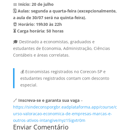
📅
Início: 20 de julho
🗓️ Aulas: segunda a quarta-feira (excepcionalmente,
a aula de 30/07 será na quinta-feira).
⏰ Horário: 19h30 às 22h
⏳ Carga horária: 50 horas
🎓 Destinado a economistas, graduados e
estudantes de Economia, Administração, Ciências
Contábeis e áreas correlatas.
💰 Economistas registrados no Corecon-SP e
estudantes registrados contam com desconto
especial.
🔗
Inscreva-se e garanta sua vaga
–
https://sindeconsporgbr.eadplataforma.app/course/c
urso-valoracao-economica-de-empresas-marcas-e-
outros-ativos-intangive/nyz15igvtr0m
Enviar Comentário