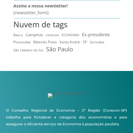
Assine a nossa newsletter!
[newsletter_form]
Nuvem de tags
Ex-presidente
Campinas
Bauru
corecon
ECONOMIA
Ribeirão Preto
Santo André - SP
Piracicaba
Sorocaba
São Paulo
São Caetano do Sul
O Conselho Regional de Economia – 2ª Região (Corecon-SP)
trabalha para fortalecer a categoria dos economistas e para
assegurar o eficiente serviço de Economia à população paulista.