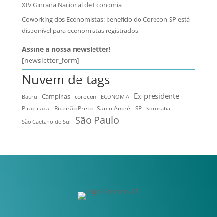
XIV Gincana Nacional de Economia
Coworking dos Economistas: benefício do Corecon-SP está
disponível para economistas registrados
Assine a nossa newsletter!
[newsletter_form]
Nuvem de tags
Ex-presidente
Campinas
Bauru
corecon
ECONOMIA
Ribeirão Preto
Santo André - SP
Piracicaba
Sorocaba
São Paulo
São Caetano do Sul