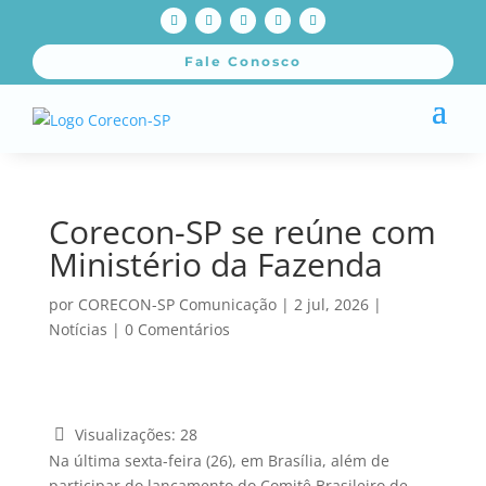
Fale Conosco
Corecon-SP se reúne com
Ministério da Fazenda
por
CORECON-SP Comunicação
|
2 jul, 2026
|
Notícias
|
0 Comentários
Visualizações:
28
Na última sexta-feira (26), em Brasília, além de
participar do lançamento do Comitê Brasileiro de