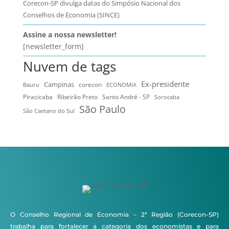
Corecon-SP divulga datas do Simpósio Nacional dos
Conselhos de Economia (SINCE)
Assine a nossa newsletter!
[newsletter_form]
Nuvem de tags
Ex-presidente
Campinas
Bauru
corecon
ECONOMIA
Ribeirão Preto
Santo André - SP
Piracicaba
Sorocaba
São Paulo
São Caetano do Sul
O Conselho Regional de Economia – 2ª Região (Corecon-SP)
trabalha para fortalecer a categoria dos economistas e para