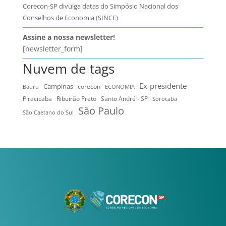
Corecon-SP divulga datas do Simpósio Nacional dos
Conselhos de Economia (SINCE)
Assine a nossa newsletter!
[newsletter_form]
Nuvem de tags
Ex-presidente
Campinas
Bauru
corecon
ECONOMIA
Ribeirão Preto
Santo André - SP
Piracicaba
Sorocaba
São Paulo
São Caetano do Sul