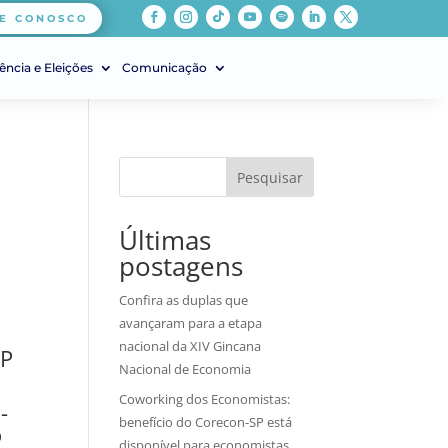
E CONOSCO
ência e Eleições
Comunicação
Pesquisar
Últimas
postagens
Confira as duplas que
avançaram para a etapa
nacional da XIV Gincana
SP
Nacional de Economia
Coworking dos Economistas:
-
benefício do Corecon-SP está
o
disponível para economistas