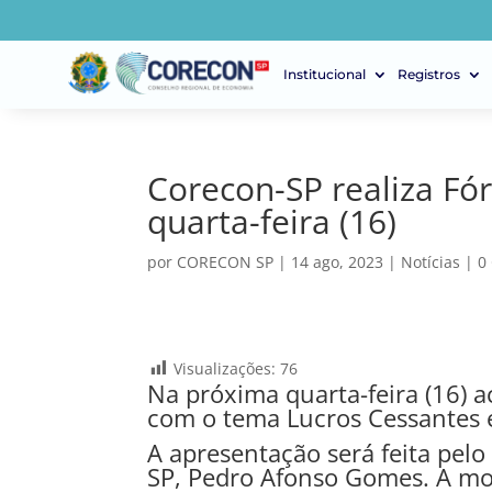
Institucional
Registros
Corecon-SP realiza Fó
quarta-feira (16)
por
CORECON SP
|
14 ago, 2023
|
Notícias
|
0
Visualizações:
76
Na próxima quarta-feira (16) 
com o tema Lucros Cessantes 
A apresentação será feita pelo
SP, Pedro Afonso Gomes. A m