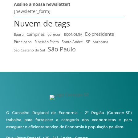
Assine a nossa newsletter!
[newsletter_form]
Nuvem de tags
Ex-presidente
Campinas
Bauru
corecon
ECONOMIA
Ribeirão Preto
Santo André - SP
Piracicaba
Sorocaba
São Paulo
São Caetano do Sul
O Conselho Regional de Economia – 2ª Região (Corecon-SP)
trabalha para fortalecer a categoria dos economistas e para
assegurar o eficiente serviço de Economia à população paulista.
Rua Líbero Badaró, 425 – 14º. Andar – Centro