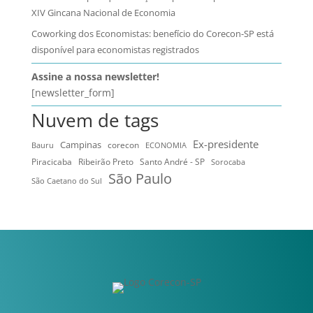
XIV Gincana Nacional de Economia
Coworking dos Economistas: benefício do Corecon-SP está
disponível para economistas registrados
Assine a nossa newsletter!
[newsletter_form]
Nuvem de tags
Ex-presidente
Campinas
Bauru
corecon
ECONOMIA
Ribeirão Preto
Santo André - SP
Piracicaba
Sorocaba
São Paulo
São Caetano do Sul