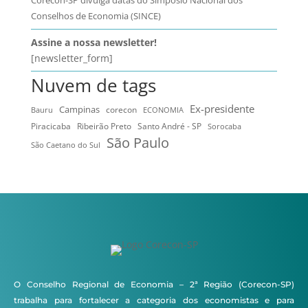
Conselhos de Economia (SINCE)
Assine a nossa newsletter!
[newsletter_form]
Nuvem de tags
Ex-presidente
Campinas
Bauru
corecon
ECONOMIA
Ribeirão Preto
Santo André - SP
Piracicaba
Sorocaba
São Paulo
São Caetano do Sul
O Conselho Regional de Economia – 2ª Região (Corecon-SP)
trabalha para fortalecer a categoria dos economistas e para