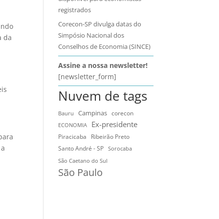
registrados
Corecon-SP divulga datas do
ando
Simpósio Nacional dos
a da
Conselhos de Economia (SINCE)
Assine a nossa newsletter!
[newsletter_form]
eis
Nuvem de tags
Campinas
Bauru
corecon
Ex-presidente
ECONOMIA
para
Ribeirão Preto
Piracicaba
 a
Santo André - SP
Sorocaba
São Caetano do Sul
São Paulo