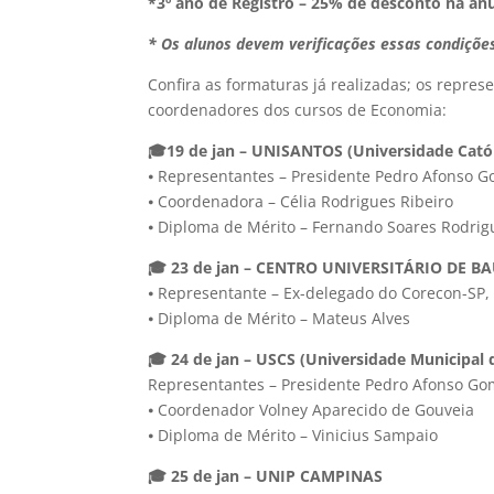
*3º ano de Registro – 25% de desconto na an
* Os alunos devem verificações essas condiçõe
Confira as formaturas já realizadas; os repres
coordenadores dos cursos de Economia:
🎓19 de jan – UNISANTOS (Universidade Catól
⦁ Representantes – Presidente Pedro Afonso G
⦁ Coordenadora – Célia Rodrigues Ribeiro
⦁ Diploma de Mérito – Fernando Soares Rodrig
🎓 23 de jan – CENTRO UNIVERSITÁRIO DE B
⦁ Representante – Ex-delegado do Corecon-SP
⦁ Diploma de Mérito – Mateus Alves
🎓 24 de jan – USCS (Universidade Municipal 
Representantes – Presidente Pedro Afonso Go
⦁ Coordenador Volney Aparecido de Gouveia
⦁ Diploma de Mérito – Vinicius Sampaio
🎓 25 de jan – UNIP CAMPINAS