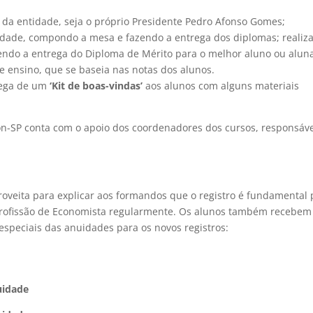
da entidade, seja o próprio Presidente Pedro Afonso Gomes;
nidade, compondo a mesa e fazendo a entrega dos diplomas; realiz
zendo a entrega do Diploma de Mérito para o melhor aluno ou alun
 de ensino, que se baseia nas notas dos alunos.
rega de um
‘Kit de boas-vindas’
aos alunos com alguns materiais
on-SP conta com o apoio dos coordenadores dos cursos, responsáv
roveita para explicar aos formandos que o registro é fundamental 
 profissão de Economista regularmente. Os alunos também recebem
speciais das anuidades para os novos registros:
uidade