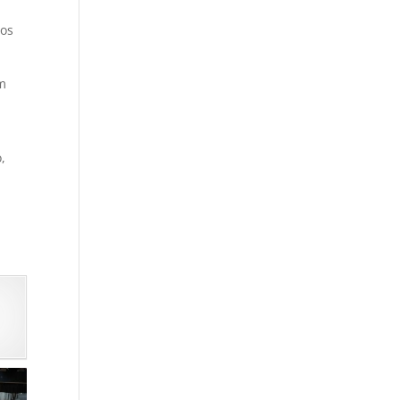
 os
om
,