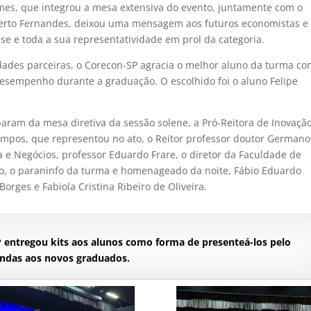
mes, que integrou a mesa extensiva do evento, juntamente com o
erto Fernandes, deixou uma mensagem aos futuros economistas e
e e toda a sua representatividade em prol da categoria.
dades parceiras, o Corecon-SP agracia o melhor aluno da turma c
esempenho durante a graduação. O escolhido foi o aluno Felipe
aram da mesa diretiva da sessão solene, a Pró-Reitora de Inovação
ampos, que representou no ato, o Reitor professor doutor Germano
a e Negócios, professor Eduardo Frare, o diretor da Faculdade de
ho, o paraninfo da turma e homenageado da noite, Fábio Eduardo
Borges e Fabiola Cristina Ribeiro de Oliveira.
P entregou kits aos alunos como forma de presenteá-los pelo
indas aos novos graduados.