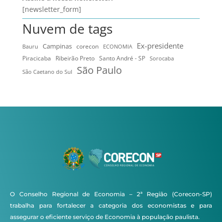
[newsletter_form]
Nuvem de tags
Ex-presidente
Campinas
Bauru
corecon
ECONOMIA
Ribeirão Preto
Santo André - SP
Piracicaba
Sorocaba
São Paulo
São Caetano do Sul
O Conselho Regional de Economia – 2ª Região (Corecon-SP)
trabalha para fortalecer a categoria dos economistas e para
assegurar o eficiente serviço de Economia à população paulista.