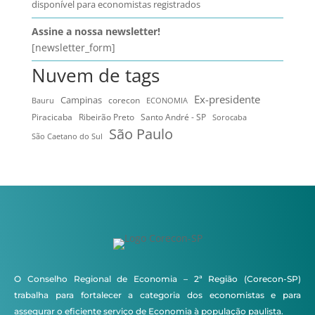
disponível para economistas registrados
Assine a nossa newsletter!
[newsletter_form]
Nuvem de tags
Ex-presidente
Campinas
Bauru
corecon
ECONOMIA
Ribeirão Preto
Santo André - SP
Piracicaba
Sorocaba
São Paulo
São Caetano do Sul
O Conselho Regional de Economia – 2ª Região (Corecon-SP)
trabalha para fortalecer a categoria dos economistas e para
assegurar o eficiente serviço de Economia à população paulista.