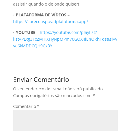
assistir quando e de onde quiser!
•
PLATAFORMA DE VÍDEOS
–
https://coreconsp.eadplataforma.app/
•
YOUTUBE
–
https://youtube.com/playlist?
list=PLxg31cZMTIXHyNpMPm70GQX4iEnQRhTqs&si=v
ve6kMDDCQH9CxBY
Enviar Comentário
O seu endereço de e-mail não será publicado.
Campos obrigatórios são marcados com
*
Comentário
*