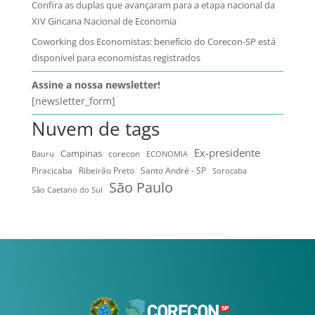
Confira as duplas que avançaram para a etapa nacional da
XIV Gincana Nacional de Economia
Coworking dos Economistas: benefício do Corecon-SP está
disponível para economistas registrados
Assine a nossa newsletter!
[newsletter_form]
Nuvem de tags
Ex-presidente
Campinas
Bauru
corecon
ECONOMIA
Ribeirão Preto
Santo André - SP
Piracicaba
Sorocaba
São Paulo
São Caetano do Sul