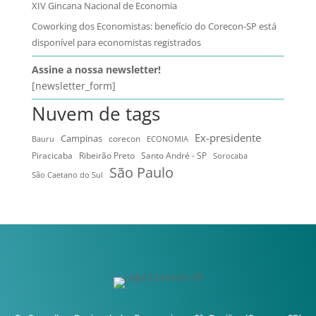
XIV Gincana Nacional de Economia
Coworking dos Economistas: benefício do Corecon-SP está
disponível para economistas registrados
Assine a nossa newsletter!
[newsletter_form]
Nuvem de tags
Ex-presidente
Campinas
Bauru
corecon
ECONOMIA
Ribeirão Preto
Santo André - SP
Piracicaba
Sorocaba
São Paulo
São Caetano do Sul