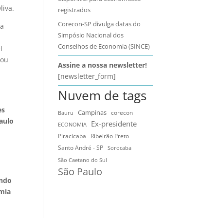
liva.
registrados
Corecon-SP divulga datas do
ma
Simpósio Nacional dos
Conselhos de Economia (SINCE)
l
cou
Assine a nossa newsletter!
[newsletter_form]
Nuvem de tags
es
Campinas
Bauru
corecon
Paulo
Ex-presidente
ECONOMIA
Ribeirão Preto
Piracicaba
Santo André - SP
Sorocaba
São Caetano do Sul
São Paulo
ndo
omia