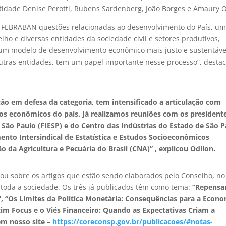
ntidade Denise Perotti, Rubens Sardenberg, João Borges e Amaury O
à FEBRABAN questões relacionadas ao desenvolvimento do País, u
elho e diversas entidades da sociedade civil e setores produtivos,
e um modelo de desenvolvimento econômico mais justo e sustentáve
outras entidades, tem um papel importante nesse processo”, desta
ão em defesa da categoria, tem intensificado a articulação com
ios econômicos do país. Já realizamos reuniões com os president
 São Paulo (FIESP) e do Centro das Indústrias do Estado de São 
nto Intersindical de Estatística e Estudos Socioeconômicos
o da Agricultura e Pecuária do Brasil (CNA)” , explicou Odilon.
lou sobre os artigos que estão sendo elaborados pelo Conselho, no
 toda a sociedade. Os três já publicados têm como tema:
“Repensa
, “Os Limites da Política Monetária: Consequências para a Econ
etim Focus e o Viés Financeiro: Quando as Expectativas Criam a
em nosso site –
https://coreconsp.gov.br/publicacoes/#notas-