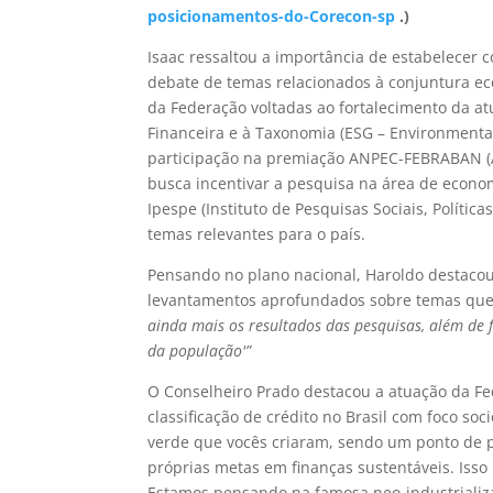
posicionamentos-do-Corecon-sp
.)
Isaac ressaltou a importância de estabelecer c
debate de temas relacionados à conjuntura eco
da Federação voltadas ao fortalecimento da at
Financeira e à Taxonomia (ESG – Environmental
participação na premiação ANPEC-FEBRABAN (
busca incentivar a pesquisa na área de econo
Ipespe (Instituto de Pesquisas Sociais, Políti
temas relevantes para o país.
Pensando no plano nacional, Haroldo destacou
levantamentos aprofundados sobre temas que
ainda mais os resultados das pesquisas, além de 
da população'”
O Conselheiro Prado destacou a atuação da F
classificação de crédito no Brasil com foco so
verde que vocês criaram, sendo um ponto de pa
próprias metas em finanças sustentáveis. Iss
Estamos pensando na famosa neo-industrializa