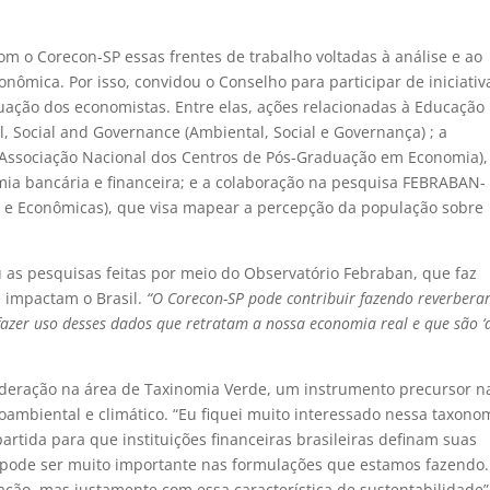
om o Corecon-SP essas frentes de trabalho voltadas à análise e ao
nômica. Por isso, convidou o Conselho para participar de iniciativ
uação dos economistas. Entre elas, ações relacionadas à Educação
, Social and Governance (Ambiental, Social e Governança) ; a
Associação Nacional dos Centros de Pós-Graduação em Economia),
mia bancária e financeira; e a colaboração na pesquisa FEBRABAN-
cas e Econômicas), que visa mapear a percepção da população sobre
 as pesquisas feitas por meio do Observatório Febraban, que faz
 impactam o Brasil.
“O Corecon-SP pode contribuir fazendo reverbera
fazer uso desses dados que retratam a nossa economia real e que são ‘
ederação na área de Taxinomia Verde, um instrumento precursor n
cioambiental e climático. “Eu fiquei muito interessado nessa taxono
rtida para que instituições financeiras brasileiras definam suas
o pode ser muito importante nas formulações que estamos fazendo.
ção, mas justamente com essa característica de sustentabilidade”