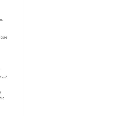
as
 que
r
a voz
a
mia
.