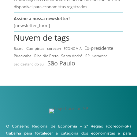
disponível para economistas registrados
Assine a nossa newsletter!
[newsletter_form]
Nuvem de tags
Ex-presidente
Campinas
Bauru
corecon
ECONOMIA
Ribeirão Preto
Santo André - SP
Piracicaba
Sorocaba
São Paulo
São Caetano do Sul
O Conselho Regional de Economia – 2ª Região (Corecon-SP)
trabalha para fortalecer a categoria dos economistas e para