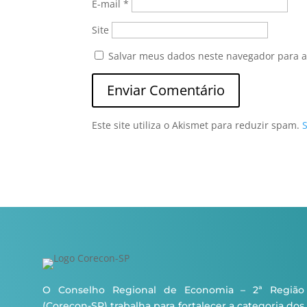
E-mail
*
Site
Salvar meus dados neste navegador para a
Este site utiliza o Akismet para reduzir spam.
O Conselho Regional de Economia – 2ª Região
(Corecon-SP) trabalha para fortalecer a categoria dos