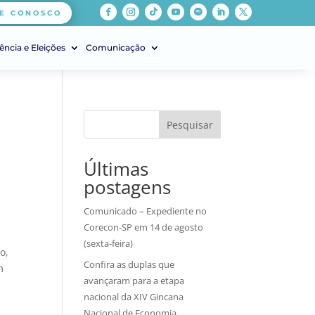
E CONOSCO
ência e Eleições
Comunicação
Pesquisar
Últimas
postagens
Comunicado – Expediente no
Corecon-SP em 14 de agosto
(sexta-feira)
o,
Confira as duplas que
m
avançaram para a etapa
nacional da XIV Gincana
Nacional de Economia