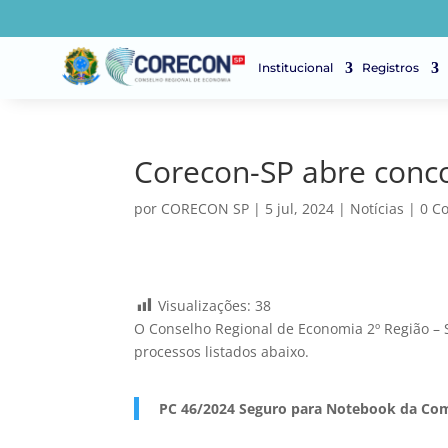
Institucional
Registros
Corecon-SP abre conc
por
CORECON SP
|
5 jul, 2024
|
Notícias
|
0 C
Visualizações:
38
O Conselho Regional de Economia 2º Região – S
processos listados abaixo.
PC 46/2024 Seguro para Notebook da Co