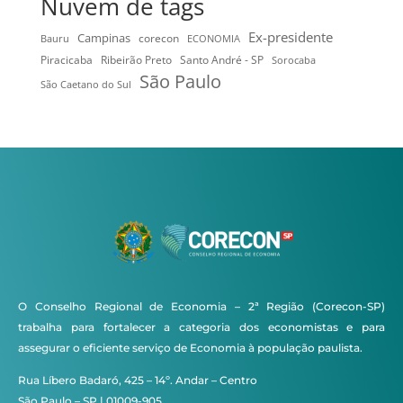
Nuvem de tags
Ex-presidente
Campinas
Bauru
corecon
ECONOMIA
Ribeirão Preto
Santo André - SP
Piracicaba
Sorocaba
São Paulo
São Caetano do Sul
O Conselho Regional de Economia – 2ª Região (Corecon-SP)
trabalha para fortalecer a categoria dos economistas e para
assegurar o eficiente serviço de Economia à população paulista.
Rua Líbero Badaró, 425 – 14º. Andar – Centro
São Paulo – SP | 01009-905