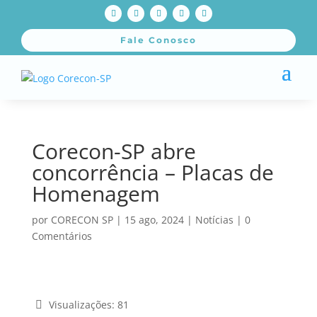
Fale Conosco
Corecon-SP abre
concorrência – Placas de
Homenagem
por
CORECON SP
|
15 ago, 2024
|
Notícias
|
0
Comentários
Visualizações:
81