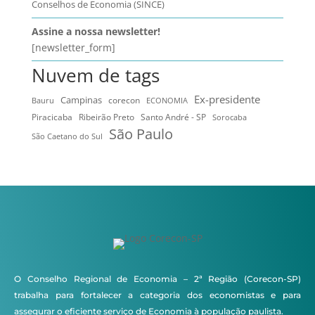
Conselhos de Economia (SINCE)
Assine a nossa newsletter!
[newsletter_form]
Nuvem de tags
Ex-presidente
Campinas
Bauru
corecon
ECONOMIA
Ribeirão Preto
Santo André - SP
Piracicaba
Sorocaba
São Paulo
São Caetano do Sul
O Conselho Regional de Economia – 2ª Região (Corecon-SP)
trabalha para fortalecer a categoria dos economistas e para
assegurar o eficiente serviço de Economia à população paulista.