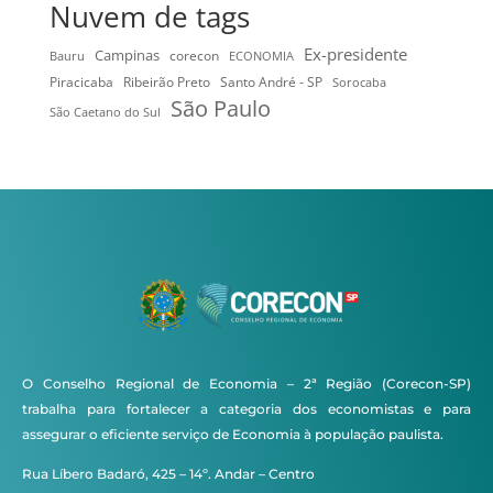
Nuvem de tags
Ex-presidente
Campinas
Bauru
corecon
ECONOMIA
Ribeirão Preto
Santo André - SP
Piracicaba
Sorocaba
São Paulo
São Caetano do Sul
O Conselho Regional de Economia – 2ª Região (Corecon-SP)
trabalha para fortalecer a categoria dos economistas e para
assegurar o eficiente serviço de Economia à população paulista.
Rua Líbero Badaró, 425 – 14º. Andar – Centro