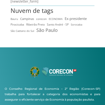
[newsletter_form]
Nuvem de tags
Ex-presidente
Campinas
Bauru
corecon
ECONOMIA
Ribeirão Preto
Santo André - SP
Piracicaba
Sorocaba
São Paulo
São Caetano do Sul
O Conselho Regional de Economia – 2ª Região (Corecon-SP)
trabalha para fortalecer a categoria dos economistas e para
assegurar o eficiente serviço de Economia à população paulista.