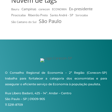
Nuvem de tags
Ex-presidente
Campinas
Bauru
corecon
ECONOMIA
Ribeirão Preto
Santo André - SP
Piracicaba
Sorocaba
São Paulo
São Caetano do Sul
O Conselho Regional de Economia – 2ª Região (Corecon-SP)
trabalha para fortalecer a categoria dos economistas e para
assegurar o eficiente serviço de Economia à população paulista.
Rua Líbero Badaró, 425 – 14º. Andar – Centro
São Paulo – SP | 01009-905
11 3291-8709