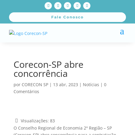
Fale Conosco
Corecon-SP abre
concorrência
por
CORECON SP
|
13 abr, 2023
|
Notícias
|
0
Comentários
Visualizações:
83
O Conselho Regional de Economia 2º Região – SP
(Corecon-SP) abre concorrência para a contratação