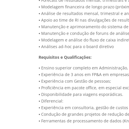
⦁ Forecast de resultados mensal, trimestrais e
⦁ Modelagem financeira de longo prazo (próxi
⦁ Análise de resultados mensal, trimestral e
⦁ Apoio ao time de RI nas divulgações de resu
⦁ Manutenção e aprimoramento do sistema de 
⦁ Manutenção e condução de foruns de análise
⦁ Modelagem e análise do fluxo de caixa indire
⦁ Análises ad-hoc para o board diretivo
Requisitos e Qualificações:
⦁ Ensino superior completo em Administração, 
⦁ Experiência de 3 anos em FP&A em empresa
⦁ Experiência com Gestão de pessoas;
⦁ Proficiência em pacote office, em especial ex
⦁ Disponibilidade para viagens esporádicas.
⦁ Diferencial:
⦁ Experiência em consultoria, gestão de custos
⦁ Condução de grandes projetos de redução de
⦁ Ferramentas de processamento de dados (Knim