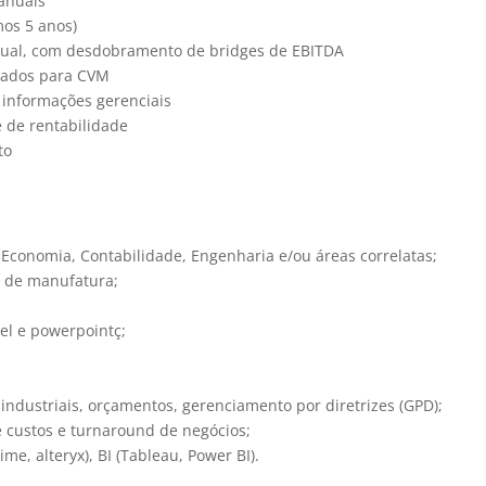
 anuais
mos 5 anos)
 anual, com desdobramento de bridges de EBITDA
ltados para CVM
informações gerenciais
 de rentabilidade
to
Economia, Contabilidade, Engenharia e/ou áreas correlatas;
s de manufatura;
cel e powerpointç;
 industriais, orçamentos, gerenciamento por diretrizes (GPD);
 custos e turnaround de negócios;
e, alteryx), BI (Tableau, Power BI).