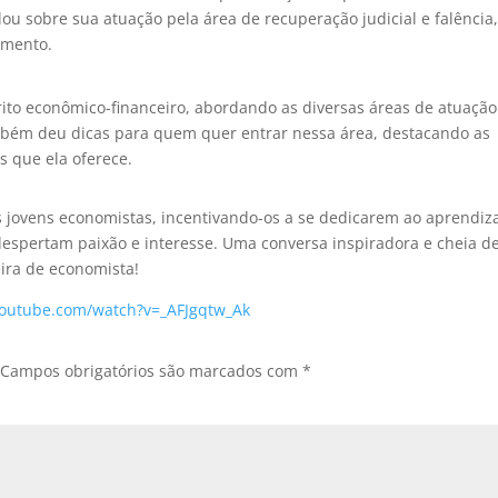
alou sobre sua atuação pela área de recuperação judicial e falência
amento.
rito econômico-financeiro, abordando as diversas áreas de atuação
também deu dicas para quem quer entrar nessa área, destacando as
s que ela oferece.
os jovens economistas, incentivando-os a se dedicarem ao aprendiz
despertam paixão e interesse. Uma conversa inspiradora e cheia d
eira de economista!
youtube.com/watch?v=_AFJgqtw_Ak
Campos obrigatórios são marcados com
*